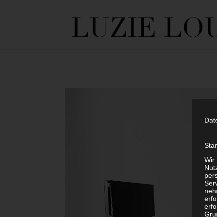
Dat
Sta
Wir
Nutz
per
Ser
neh
erf
erfo
Grun