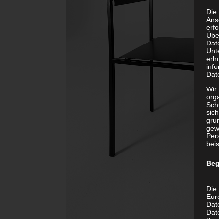
Die
Ans
erf
Übe
Dat
Unt
erh
info
Dat
Wir 
org
Sch
sic
grun
gew
Per
beis
Beg
Die 
Eur
Dat
Date