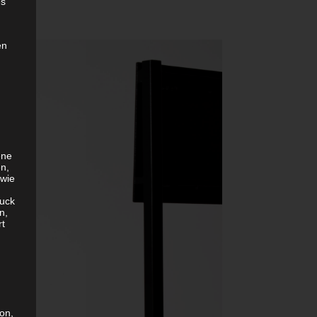
es
en
ene
en,
 wie
uck
n,
rt
son,