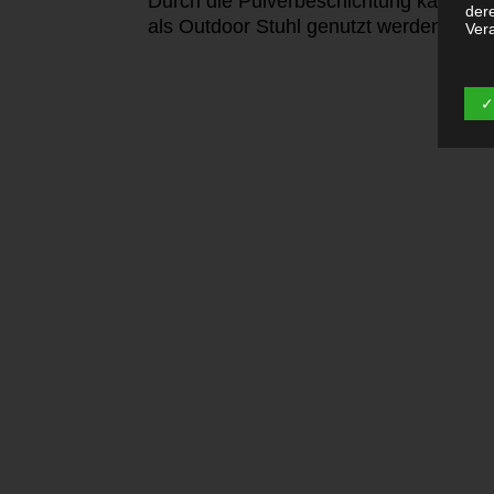
Durch die Pulverbeschichtung kann
er 
der
als
Outdoor
Stuhl genutzt werden.
Vera
c) 
✓
Vera
aus
per
das
Aus
Verb
Ver
d) 
Ein
per
ein
e) 