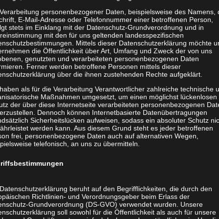
 Verarbeitung personenbezogener Daten, beispielsweise des Namens, 
chrift, E-Mail-Adresse oder Telefonnummer einer betroffenen Person,
olgt stets im Einklang mit der Datenschutz-Grundverordnung und in
reinstimmung mit den für uns geltenden landesspezifischen
enschutzbestimmungen. Mittels dieser Datenschutzerklärung möchte u
ernehmen die Öffentlichkeit über Art, Umfang und Zweck der von uns
obenen, genutzten und verarbeiteten personenbezogenen Daten
rmieren. Ferner werden betroffene Personen mittels dieser
enschutzerklärung über die ihnen zustehenden Rechte aufgeklärt.
haben als für die Verarbeitung Verantwortlicher zahlreiche technische 
anisatorische Maßnahmen umgesetzt, um einen möglichst lückenlosen
utz der über diese Internetseite verarbeiteten personenbezogenen Dat
herzustellen. Dennoch können Internetbasierte Datenübertragungen
dsätzlich Sicherheitslücken aufweisen, sodass ein absoluter Schutz ni
ährleistet werden kann. Aus diesem Grund steht es jeder betroffenen
son frei, personenbezogene Daten auch auf alternativen Wegen,
pielsweise telefonisch, an uns zu übermitteln.
riffsbestimmungen
Datenschutzerklärung beruht auf den Begrifflichkeiten, die durch den
opäischen Richtlinien- und Verordnungsgeber beim Erlass der
enschutz-Grundverordnung (DS-GVO) verwendet wurden. Unsere
nschutzerklärung soll sowohl für die Öffentlichkeit als auch für unsere