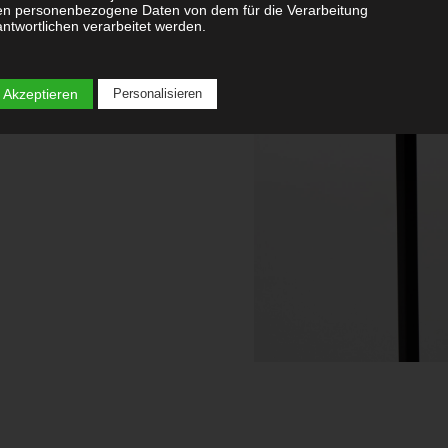
als
Indoor
aber auch
en personenbezogene Daten von dem für die Verarbeitung
ntwortlichen verarbeitet werden.
Verarbeitung
 Akzeptieren
Personalisieren
rbeitung ist jeder mit oder ohne Hilfe automatisierter Verfahren
geführte Vorgang oder jede solche Vorgangsreihe im Zusammenhang 
sonenbezogenen Daten wie das Erheben, das Erfassen, die Organisati
 Ordnen, die Speicherung, die Anpassung oder Veränderung, das
lesen, das Abfragen, die Verwendung, die Offenlegung durch Übermittl
reitung oder eine andere Form der Bereitstellung, den Abgleich oder d
knüpfung, die Einschränkung, das Löschen oder die Vernichtung.
Einschränkung der Verarbeitung
schränkung der Verarbeitung ist die Markierung gespeicherter
sonenbezogener Daten mit dem Ziel, ihre künftige Verarbeitung
zuschränken.
Profiling