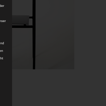
der
nser
und
en
cht