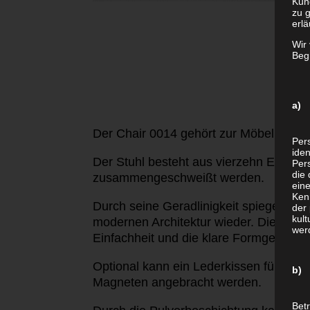
Kun
zu g
erlä
Wir
Begr
a) 
Der Chair 0014 gehört zur Möbelkollekt
Per
iden
Der Stuhl besteht aus vierzehn
Einzelte
Pers
die 
zusammengeschweißt werden.
ein
Ken
Durch seine Geradlinigkeit spiegelt er 
der 
kult
modernen Architektur wieder. Dieser Stu
wer
Einfachheit
und die klare Formgebung in
Optional kann ein Lederkissen für Sitz
b) 
Magneten angebracht werden.
Betr