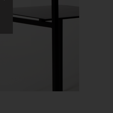
mit
on,
ung,
ie