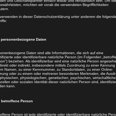
den und Geschäftspartner einfach lesbar und verständlich sein. Um di
ewährleisten, möchten wir vorab die verwendeten Begrifflichkeiten
utern.
 verwenden in dieser Datenschutzerklärung unter anderem die folgend
iffe:
personenbezogene Daten
ion von Luzie Lou.
sonenbezogene Daten sind alle Informationen, die sich auf eine
tifizierte oder identifizierbare natürliche Person (im Folgenden „betroff
ilen die
on") beziehen. Als identifizierbar wird eine natürliche Person angeseh
direkt oder indirekt, insbesondere mittels Zuordnung zu einer Kennung
em Namen, zu einer Kennnummer, zu Standortdaten, zu einer Online-
nung oder zu einem oder mehreren besonderen Merkmalen, die Ausdr
den
großen Einfluss der
physischen, physiologischen, genetischen, psychischen, wirtschaftliche
urellen oder sozialen Identität dieser natürlichen Person sind, identifizie
hl spricht für die
den kann.
 der Architektur.
 und
Rücken mit Hilfe von
betroffene Person
offene Person ist jede identifizierte oder identifizierbare natürliche Per